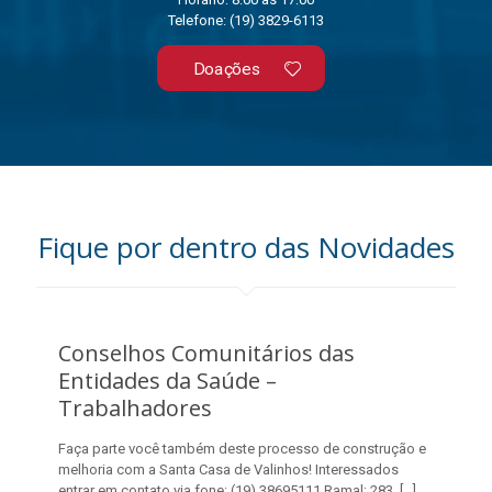
Telefone: (19) 3829-6113
Doações
Fique por dentro das Novidades
Conselhos Comunitários das
Entidades da Saúde –
Trabalhadores
Faça parte você também deste processo de construção e
melhoria com a Santa Casa de Valinhos! Interessados
entrar em contato via fone: (19) 38695111 Ramal: 283
[…]