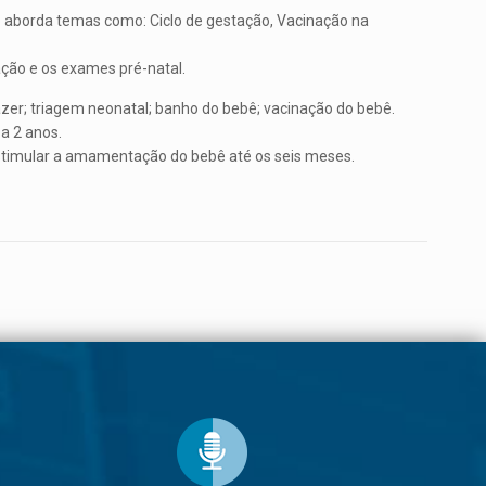
rso aborda temas como: Ciclo de gestação, Vacinação na
ção e os exames pré-natal.
er; triagem neonatal; banho do bebê; vacinação do bebê.
a 2 anos.
timular a amamentação do bebê até os seis meses.