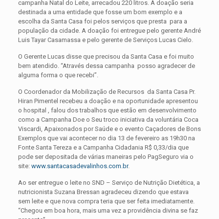
campanha Natal do Leite, arrecadou 220 litros. A doação seria
destinada a uma entidade que fosse um bom exemplo e a
escolha da Santa Casa foi pelos serviços que presta para a
população da cidade. A doação foi entregue pelo gerente André
Luis Tayar Casamassa e pelo gerente de Serviços Lucas Cielo.
O Gerente Lucas disse que precisou da Santa Casa e foi muito
bem atendido. “Através dessa campanha posso agradecer de
alguma forma o que recebi”.
O Coordenador da Mobilização de Recursos da Santa Casa Pr.
Hiran Pimentel recebeu a doação e na oportunidade apresentou
o hospital , falou dos trabalhos que estão em desenvolvimento
como a Campanha Doe o Seu troco iniciativa da voluntária Coca
Viscardi, Apaixonados por Saúde e o evento Caçadores de Bons
Exemplos que vai acontecer no dia 13 de fevereiro as 19h30 na
Fonte Santa Tereza e a Campanha Cidadania R$ 0,33/dia que
pode ser depositada de várias maneiras pelo PagSeguro via o
site:
www.santacasadevalinhos.com.br
.
Ao ser entregue o leite no SND – Serviço de Nutrição Dietética, a
nutricionista Suzana Bressan agradeceu dizendo que estava
sem leite e que nova compra teria que ser feita imediatamente.
“Chegou em boa hora, mais uma vez a providência divina se faz