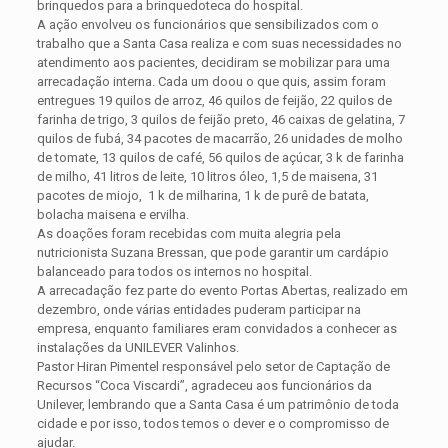
brinquedos para a brinquedoteca do hospital.
A ação envolveu os funcionários que sensibilizados com o
trabalho que a Santa Casa realiza e com suas necessidades no
atendimento aos pacientes, decidiram se mobilizar para uma
arrecadação interna. Cada um doou o que quis, assim foram
entregues 19 quilos de arroz, 46 quilos de feijão, 22 quilos de
farinha de trigo, 3 quilos de feijão preto, 46 caixas de gelatina, 7
quilos de fubá, 34 pacotes de macarrão, 26 unidades de molho
de tomate, 13 quilos de café, 56 quilos de açúcar, 3 k de farinha
de milho, 41 litros de leite, 10 litros óleo, 1,5 de maisena, 31
pacotes de miojo, 1 k de milharina, 1 k de purê de batata,
bolacha maisena e ervilha.
As doações foram recebidas com muita alegria pela
nutricionista Suzana Bressan, que pode garantir um cardápio
balanceado para todos os internos no hospital.
A arrecadação fez parte do evento Portas Abertas, realizado em
dezembro, onde várias entidades puderam participar na
empresa, enquanto familiares eram convidados a conhecer as
instalações da UNILEVER Valinhos.
Pastor Hiran Pimentel responsável pelo setor de Captação de
Recursos “Coca Viscardi”, agradeceu aos funcionários da
Unilever, lembrando que a Santa Casa é um patrimônio de toda
cidade e por isso, todos temos o dever e o compromisso de
ajudar.