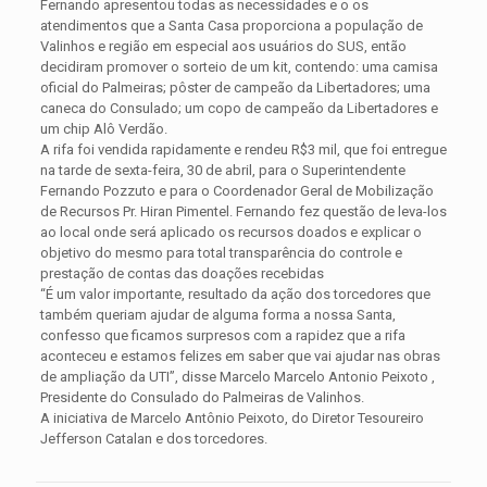
Fernando apresentou todas as necessidades e o os
atendimentos que a Santa Casa proporciona a população de
Valinhos e região em especial aos usuários do SUS, então
decidiram promover o sorteio de um kit, contendo: uma camisa
oficial do Palmeiras; pôster de campeão da Libertadores; uma
caneca do Consulado; um copo de campeão da Libertadores e
um chip Alô Verdão.
A rifa foi vendida rapidamente e rendeu R$3 mil, que foi entregue
na tarde de sexta-feira, 30 de abril, para o Superintendente
Fernando Pozzuto e para o Coordenador Geral de Mobilização
de Recursos Pr. Hiran Pimentel. Fernando fez questão de leva-los
ao local onde será aplicado os recursos doados e explicar o
objetivo do mesmo para total transparência do controle e
prestação de contas das doações recebidas
“É um valor importante, resultado da ação dos torcedores que
também queriam ajudar de alguma forma a nossa Santa,
confesso que ficamos surpresos com a rapidez que a rifa
aconteceu e estamos felizes em saber que vai ajudar nas obras
de ampliação da UTI”, disse Marcelo Marcelo Antonio Peixoto ,
Presidente do Consulado do Palmeiras de Valinhos.
A iniciativa de Marcelo Antônio Peixoto, do Diretor Tesoureiro
Jefferson Catalan e dos torcedores.