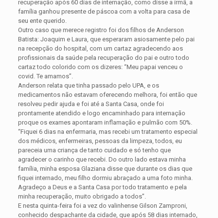
recuperação após 60 dias de internação, como disse a irmã, a
família ganhou presente de páscoa com a volta para casa de
seu ente querido.
Outro caso que merece registro foi dos filhos de Anderson
Batista: Joaquim e Laura, que esperaram asiosamente pelo pai
na recepção do hospital, com um cartaz agradecendo aos
profissionais da saúde pela recuperação do pai e outro todo
cartaz todo colorido com os dizeres: “Meu papai venceu o
covid. Te amamos”.
Anderson relata que tinha passado pelo UPA, e os
medicamentos não estavam oferecendo melhora, foi então que
resolveu pedir ajuda e foi até a Santa Casa, onde foi
prontamente atendido e logo encaminhado para internação
proque os exames apontaram inflamação e pulmão com 50%.
“Fiquei 6 dias na enfermaria, mas recebi um tratamento especial
dos médicos, enfermeiras, pessoas da limpeza, todos, eu
pareceia uma criança de tanto cuidado e só tenho que
agradecer o carinho que recebi. Do outro lado estava minha
família, minha esposa Glaziana disse que durante os dias que
fiquei internado, meu filho dormiu abraçado a uma foto minha.
Agradeço a Deus e a Santa Casa por todo tratamento e pela
minha recuperação, muito obrigado a todos”.
E nesta quinta-feira foi a vez do valinhense Gilson Zamproni,
conhecido despachante da cidade, que após 58 dias internado,