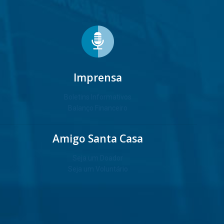
Imprensa
Boletins Informativos
Balanço Financeiro
Amigo Santa Casa
Seja um Doador
Seja um Voluntário