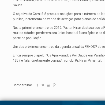
Em dezembro, na abertura do comitê, Pastor Hiran apresento
Saúde.
O objetivo do Comitê é procurar soluções para o número de lei
público, incremento na venda de serviços para planos de saúde
Neste primeiro encontro de 2019, Pastor Hiran destaca que a 
muitas cidades perderem seu único hospital filantrópico e as 
parte da população.
Um dos próximos encontros da agenda anual da FEHOSP deverá 
E fica sempre o apelo: “Os Apaixonados Por Saúde em Valinho
1357 e falar diretamente comigo”, conclui Pr. Hiran Pimentel.
Compartilhar