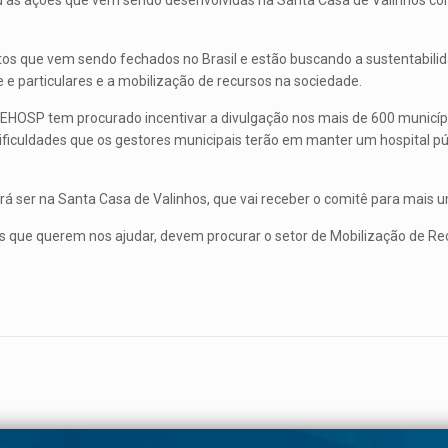
u as ações que vem sendo desenvolvidas na Santa Casa de Valinhos co
tos que vem sendo fechados no Brasil e estão buscando a sustentabilida
 e particulares e a mobilização de recursos na sociedade.
FEHOSP tem procurado incentivar a divulgação nos mais de 600 municípi
dificuldades que os gestores municipais terão em manter um hospital p
ser na Santa Casa de Valinhos, que vai receber o comitê para mais um
s que querem nos ajudar, devem procurar o setor de Mobilização de Re