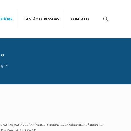
OTÍCIAS
GESTÃO DE PESSOAS
CONTATO
1º
ia 1º
horários para visitas ficaram assim estabelecidos: Pacientes