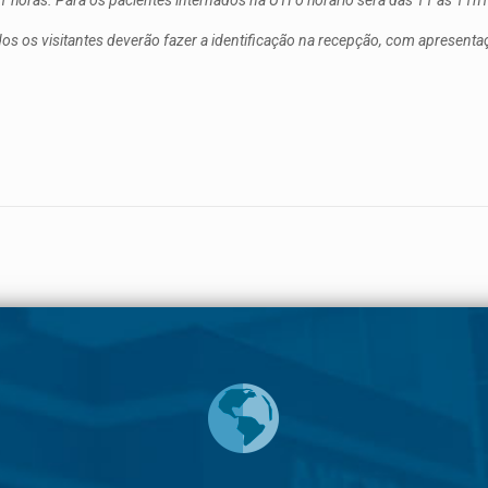
21 horas. Para os pacientes internados na UTI o horário será das 11 às 11h
odos os visitantes deverão fazer a identificação na recepção, com apresen