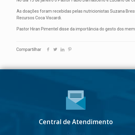
No dia 15 de janeiro o Pastor Fábio Damasceno e Luciano de Cam
As doações foram recebidas pelas nutricionistas Suzana Bre
Recursos Coca Viscardi.
Pastor Hiran Pimentel disse da importância do gesto dos memb
Compartilhar
Central de Atendimento
Ouvidoria