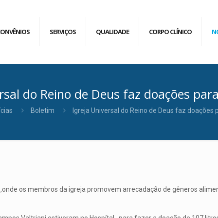
CONVÊNIOS
SERVIÇOS
QUALIDADE
CORPO CLÍNICO
N
ersal do Reino de Deus faz doações par
ícias
Boletim
Igreja Universal do Reino de Deus faz doações
eus,onde os membros da igreja promovem arrecadação de gêneros aliment