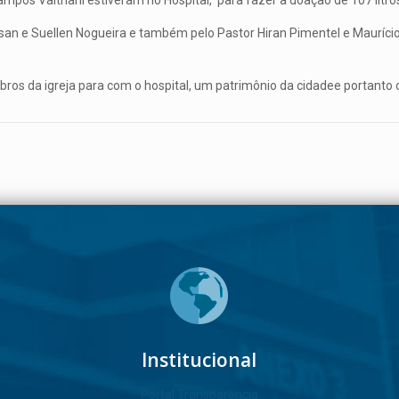
pos Valtriani estiveram no Hospítal, para fazer a doação de 107 litros 
ssan e Suellen Nogueira e também pelo Pastor Hiran Pimentel e Mauríc
ros da igreja para com o hospital, um patrimônio da cidadee portanto
Institucional
Portal Transparência