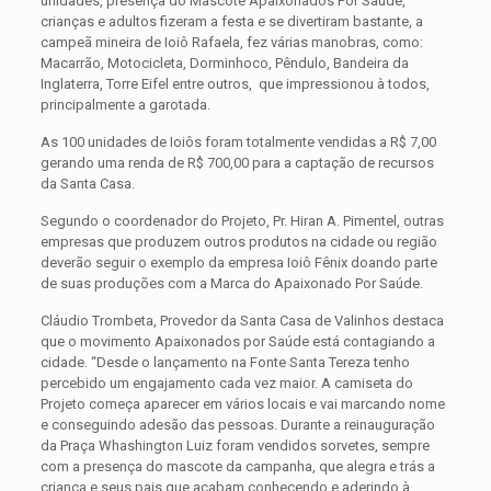
unidades, presença do Mascote Apaixonados Por Saúde,
crianças e adultos fizeram a festa e se divertiram bastante, a
campeã mineira de Ioiô Rafaela, fez várias manobras, como:
Macarrão, Motocicleta, Dorminhoco, Pêndulo, Bandeira da
Inglaterra, Torre Eifel entre outros, que impressionou à todos,
principalmente a garotada.
As 100 unidades de Ioiôs foram totalmente vendidas a R$ 7,00
gerando uma renda de R$ 700,00 para a captação de recursos
da Santa Casa.
Segundo o coordenador do Projeto, Pr. Hiran A. Pimentel, outras
empresas que produzem outros produtos na cidade ou região
deverão seguir o exemplo da empresa Ioiô Fênix doando parte
de suas produções com a Marca do Apaixonado Por Saúde.
Cláudio Trombeta, Provedor da Santa Casa de Valinhos destaca
que o movimento Apaixonados por Saúde está contagiando a
cidade. “Desde o lançamento na Fonte Santa Tereza tenho
percebido um engajamento cada vez maior. A camiseta do
Projeto começa aparecer em vários locais e vai marcando nome
e conseguindo adesão das pessoas. Durante a reinauguração
da Praça Whashington Luiz foram vendidos sorvetes, sempre
com a presença do mascote da campanha, que alegra e trás a
criança e seus pais que acabam conhecendo e aderindo à