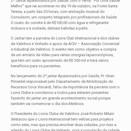
2º Jantar Apaixonados por Saúde, com o Tema: “Por Uma Saúde
Melhor” que vai acontecer no dia 19 de outubro, na Fonte Santa
Teresa, a partir das 20 horas, com animação musical do
Convulsom, um conjunto integrado por profissionais da Saúde.
O custo do convite é de R$100,00 com água e refrigerante
inclusos e à vontade, demais bebidas à parte.
O Jantar tem a parceria do Lions Club Internacional e dos clubes
de Valinhos e Vinhedo e apoio da ACIV – Associação Comercial
e Industrial de Valinhos. O evento tem como objetivo a compra
de um armário de vídeo para várias cirurgias laparoscópicas,
que tem um custo aproximado de R$ 200 mil e trará vários
benefícios para os pacientes.
No lançamento do 2º jantar Apaixonados por Saúde, Pr. Hiran
Pimentel responsável pelo Departamento de Mobilização de
Recursos Coca Viscardi, falou da importância da parceria com o
Lions Clube e conclamou a todos para estarem presentes
fazendo do jantar um grande acontecimento social porque
também vai comemorar o dia dos Médicos.
O Presidente do Lions Clube de Valinhos José Roberto Milani
destacou que o Lions Internacional tem verbas para projetos
como este, mas que precisa envolver duas cidades, por isso a
adesão do Lions Clube de Vinhedo, pois a população da cidade