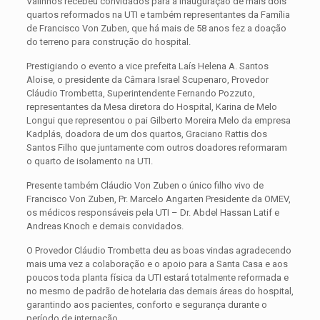
Valinhos recebeu convidados para a inauguração de mais dois
quartos reformados na UTI e também representantes da Família
de Francisco Von Zuben, que há mais de 58 anos fez a doação
do terreno para construção do hospital.
Prestigiando o evento a vice prefeita Laís Helena A. Santos
Aloise, o presidente da Câmara Israel Scupenaro, Provedor
Cláudio Trombetta, Superintendente Fernando Pozzuto,
representantes da Mesa diretora do Hospital, Karina de Melo
Longui que representou o pai Gilberto Moreira Melo da empresa
Kadplás, doadora de um dos quartos, Graciano Rattis dos
Santos Filho que juntamente com outros doadores reformaram
o quarto de isolamento na UTI.
Presente também Cláudio Von Zuben o único filho vivo de
Francisco Von Zuben, Pr. Marcelo Angarten Presidente da OMEV,
os médicos responsáveis pela UTI – Dr. Abdel Hassan Latif e
Andreas Knoch e demais convidados.
O Provedor Cláudio Trombetta deu as boas vindas agradecendo
mais uma vez a colaboração e o apoio para a Santa Casa e aos
poucos toda planta física da UTI estará totalmente reformada e
no mesmo de padrão de hotelaria das demais áreas do hospital,
garantindo aos pacientes, conforto e segurança durante o
período de internação.