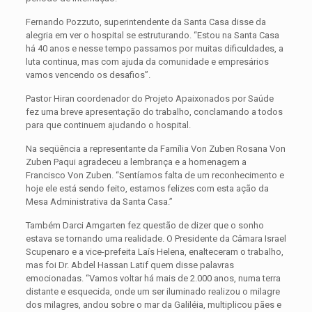
Fernando Pozzuto, superintendente da Santa Casa disse da
alegria em ver o hospital se estruturando. “Estou na Santa Casa
há 40 anos e nesse tempo passamos por muitas dificuldades, a
luta continua, mas com ajuda da comunidade e empresários
vamos vencendo os desafios”.
Pastor Hiran coordenador do Projeto Apaixonados por Saúde
fez uma breve apresentação do trabalho, conclamando a todos
para que continuem ajudando o hospital.
Na seqüência a representante da Família Von Zuben Rosana Von
Zuben Paqui agradeceu a lembrança e a homenagem a
Francisco Von Zuben. “Sentíamos falta de um reconhecimento e
hoje ele está sendo feito, estamos felizes com esta ação da
Mesa Administrativa da Santa Casa.”
Também Darci Amgarten fez questão de dizer que o sonho
estava se tornando uma realidade. O Presidente da Câmara Israel
Scupenaro e a vice-prefeita Laís Helena, enalteceram o trabalho,
mas foi Dr. Abdel Hassan Latif quem disse palavras
emocionadas. “Vamos voltar há mais de 2.000 anos, numa terra
distante e esquecida, onde um ser iluminado realizou o milagre
dos milagres, andou sobre o mar da Galiléia, multiplicou pães e