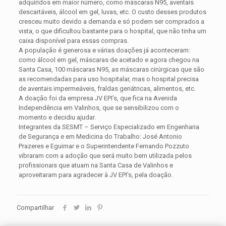
adquiridos em maior número, como máscaras N95, aventais
descartáveis, álcool em gel, luvas, etc. O custo desses produtos
cresceu muito devido a demanda e só podem ser comprados a
vista, o que dificultou bastante para o hospital, que não tinha um
caixa disponível para essas compras.
A população é generosa e várias doações já aconteceram:
como álcool em gel, máscaras de acetado e agora chegou na
Santa Casa, 100 máscaras N95, as máscaras cirúrgicas que são
as recomendadas para uso hospitalar, mas o hospital precisa
de aventais impermeáveis, fraldas geriátricas, alimentos, etc.
A doação foi da empresa JV EPI’s, que fica na Avenida
Independência em Valinhos, que se sensibilizou com o
momento e decidiu ajudar.
Integrantes da SESMT – Serviço Especializado em Engenharia
de Segurança e em Medicina do Trabalho: José Antonio
Prazeres e Eguimar e o Superintendente Fernando Pozzuto
vibraram com a adoção que será muito bem utilizada pelos
profissionais que atuam na Santa Casa de Valinhos e
aproveitaram para agradecer à JV EPI’s, pela doação.
Compartilhar