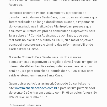
do Pr. Hiran A. Pimentel – Coordenador Geral de Mobilização de
Recursos.
Durante o encontro Pastor Hiran mostrou o processo de
transformação da nova Santa Casa, com todas as reformas que
foram realizadas ao longo dos últimos 14 anos, a importância
do voluntariado nas Instituições Filantrópicas, pessoas que
assumem a Diretora em prol da comunidade e aproveitou para
falar sobre a 1ª Corrida Apaixonados por Saúde, que será
realizada no dia 20 de outubro às 8h30, cujo maior objetivo é
conseguir recursos para o término das reformas na UTI onde
ainda faltam 14 leitos.
O evento Correndo Pela Saúde, será um dos maiores
acontecimentos esportivos da região e deverá reunir um grande
número de atletas, famílias e desportistas em geral. A prova
será de 2,5 k para caminhada, corrida de 5 K, 10 K e 15 K com
saída e retorno em frente à Santa Casa.
Quem quiser participar, as inscrições poderão ser feitas no
site
www.minhasinscricoes.com.br
e para ser um patrocinador
do evento é só entrar em contato com Pr. Hiran pelos fones (19)
9.9299.3640 ou 9 9362.1357.
Profissional Enfermeiro.