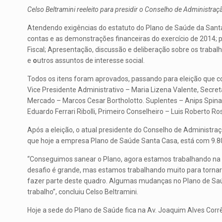
Celso Beltramini reeleito para presidir o Conselho de Administraç
Atendendo exigências do estatuto do Plano de Saúde da Santa C
contas e as demonstrações financeiras do exercício de 2014;
Fiscal; Apresentação, discussão e deliberação sobre os traba
e
o
utros assuntos de interesse social.
Todos os itens foram aprovados, passando para eleição que co
Vice Presidente Administrativo – Maria Lizena Valente, Secre
Mercado – Marcos Cesar Bortholotto. Suplentes – Anips Spina
Eduardo Ferrari Ribolli, Primeiro Conselheiro – Luis Roberto 
Após a eleição, o atual presidente do Conselho de Administra
que hoje a empresa Plano de Saúde Santa Casa, está com 9.800
“Conseguimos sanear o Plano, agora estamos trabalhando na c
desafio é grande, mas estamos trabalhando muito para torna
fazer parte deste quadro. Algumas mudanças no Plano de Sa
trabalho”, concluiu Celso Beltramini.
Hoje a sede do Plano de Saúde fica na Av. Joaquim Alves Corrê