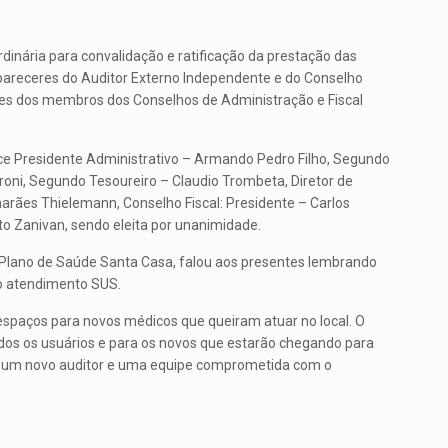
dinária para convalidação e ratificação da prestação das
pareceres do Auditor Externo Independente e do Conselho
ções dos membros dos Conselhos de Administração e Fiscal
ice Presidente Administrativo – Armando Pedro Filho, Segundo
roni, Segundo Tesoureiro – Claudio Trombeta, Diretor de
rães Thielemann, Conselho Fiscal: Presidente – Carlos
to Zanivan, sendo eleita por unanimidade.
o Plano de Saúde Santa Casa, falou aos presentes lembrando
lo atendimento SUS.
espaços para novos médicos que queiram atuar no local. O
os os usuários e para os novos que estarão chegando para
, um novo auditor e uma equipe comprometida com o