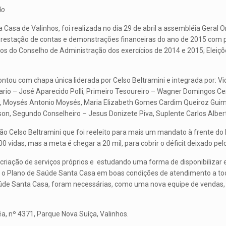
ão
asa de Valinhos, foi realizada no dia 29 de abril a assembléia Geral Or
 prestação de contas e demonstrações financeiras do ano de 2015 com 
lhos do Conselho de Administração dos exercícios de 2014 e 2015; Elei
ntou com chapa única liderada por Celso Beltramini e integrada por: V
tario – José Aparecido Polli, Primeiro Tesoureiro – Wagner Domingos Ce
, Moysés Antonio Moysés, Maria Elizabeth Gomes Cardim Queiroz Guima
Roson, Segundo Conselheiro – Jesus Donizete Piva, Suplente Carlos Alber
ção Celso Beltramini que foi reeleito para mais um mandato à frente d
 vidas, mas a meta é chegar a 20 mil, para cobrir o déficit deixado pe
riação de serviços próprios e estudando uma forma de disponibilizar 
r o Plano de Saúde Santa Casa em boas condições de atendimento a tod
úde Santa Casa, foram necessárias, como uma nova equipe de vendas
a, nº 4371, Parque Nova Suíça, Valinhos.