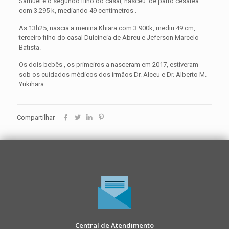
Samuel é o segundo filho do casal, nasceu de parto cesárea
com 3.295 k, mediando 49 centímetros .
As 13h25, nascia a menina Khiara com 3.900k, mediu 49 cm,
terceiro filho do casal Dulcineia de Abreu e Jeferson Marcelo
Batista.
Os dois bebês , os primeiros a nasceram em 2017, estiveram
sob os cuidados médicos dos irmãos Dr. Alceu e Dr. Alberto M.
Yukihara.
Compartilhar
Central de Atendimento