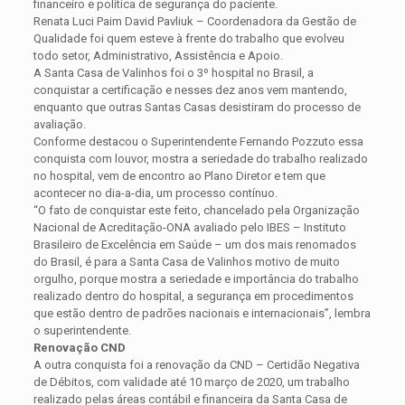
financeiro e política de segurança do paciente.
Renata Luci Paim David Pavliuk – Coordenadora da Gestão de
Qualidade foi quem esteve à frente do trabalho que evolveu
todo setor, Administrativo, Assistência e Apoio.
A Santa Casa de Valinhos foi o 3º hospital no Brasil, a
conquistar a certificação e nesses dez anos vem mantendo,
enquanto que outras Santas Casas desistiram do processo de
avaliação.
Conforme destacou o Superintendente Fernando Pozzuto essa
conquista com louvor, mostra a seriedade do trabalho realizado
no hospital, vem de encontro ao Plano Diretor e tem que
acontecer no dia-a-dia, um processo contínuo.
“O fato de conquistar este feito, chancelado pela Organização
Nacional de Acreditação-ONA avaliado pelo IBES – Instituto
Brasileiro de Excelência em Saúde – um dos mais renomados
do Brasil, é para a Santa Casa de Valinhos motivo de muito
orgulho, porque mostra a seriedade e importância do trabalho
realizado dentro do hospital, a segurança em procedimentos
que estão dentro de padrões nacionais e internacionais”, lembra
o superintendente.
Renovação CND
A outra conquista foi a renovação da CND – Certidão Negativa
de Débitos, com validade até 10 março de 2020, um trabalho
realizado pelas áreas contábil e financeira da Santa Casa de