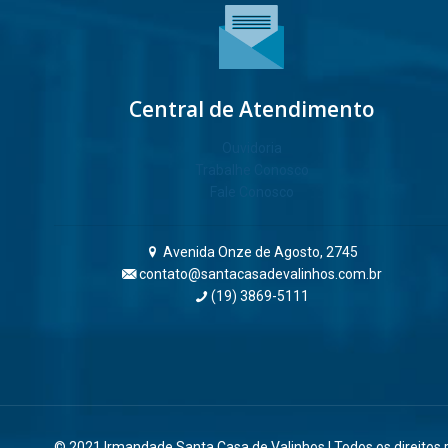
Central de Atendimento
Ouvidoria
Trabalhe Conosco
Fale Conosco
Avenida Onze de Agosto, 2745
contato@santacasadevalinhos.com.br
(19) 3869-5111
© 2021 Irmandade Santa Casa de Valinhos | Todos os direitos