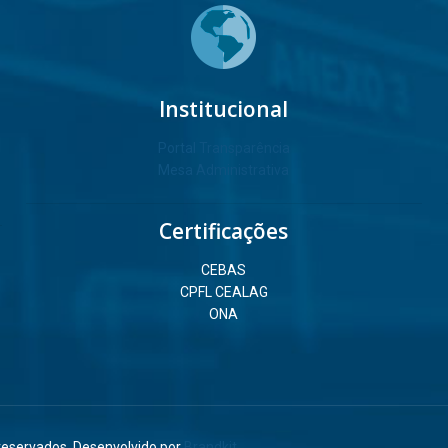
Institucional
Portal Transparência
Mesa Administrativa
Certificações
CEBAS
CPFL CEALAG
ONA
 reservados. Desenvolvido por
Brandkit.