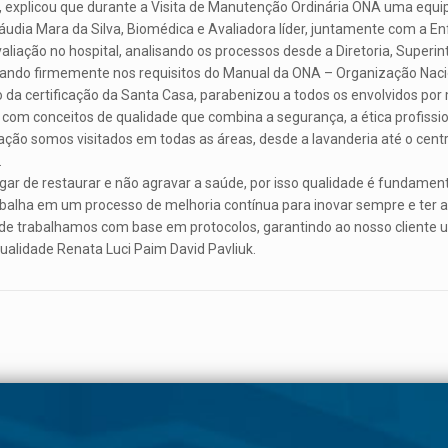
explicou que durante a Visita de Manutenção Ordinária ONA uma equipe 
dia Mara da Silva, Biomédica e Avaliadora líder, juntamente com a Enf°
valiação no hospital, analisando os processos desde a Diretoria, Superi
ando firmemente nos requisitos do Manual da ONA – Organização Naciona
a certificação da Santa Casa, parabenizou a todos os envolvidos por ma
com conceitos de qualidade que combina a segurança, a ética profissio
iação somos visitados em todas as áreas, desde a lavanderia até o cent
.
gar de restaurar e não agravar a saúde, por isso qualidade é fundamen
balha em um processo de melhoria contínua para inovar sempre e ter 
de trabalhamos com base em protocolos, garantindo ao nosso cliente 
alidade Renata Luci Paim David Pavliuk.