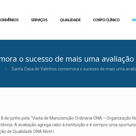
CONVÊNIOS
SERVIÇOS
QUALIDADE
CORPO CLÍNICO
N
ora o sucesso de mais uma avaliação 
m
Santa Casa de Valinhos comemora o sucesso de mais uma avaliaç
18 de junho pela “Visita de Manutenção Ordinária ONA – Organização N
istência. A avaliação agrega valor à instituição e é sempre uma oportu
ção de Qualidade ONA Nível I.