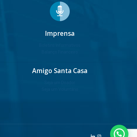
Imprensa
Boletins Informativos
Balanço Financeiro
Amigo Santa Casa
Seja um Doador
Seja um Voluntário