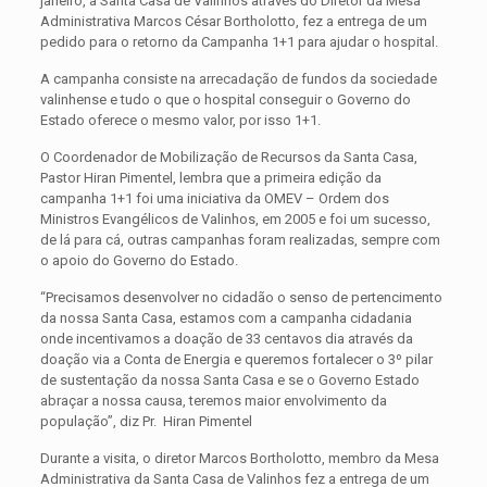
janeiro, a Santa Casa de Valinhos através do Diretor da Mesa
Administrativa Marcos César Bortholotto, fez a entrega de um
pedido para o retorno da Campanha 1+1 para ajudar o hospital.
A campanha consiste na arrecadação de fundos da sociedade
valinhense e tudo o que o hospital conseguir o Governo do
Estado oferece o mesmo valor, por isso 1+1.
O Coordenador de Mobilização de Recursos da Santa Casa,
Pastor Hiran Pimentel, lembra que a primeira edição da
campanha 1+1 foi uma iniciativa da OMEV – Ordem dos
Ministros Evangélicos de Valinhos, em 2005 e foi um sucesso,
de lá para cá, outras campanhas foram realizadas, sempre com
o apoio do Governo do Estado.
“Precisamos desenvolver no cidadão o senso de pertencimento
da nossa Santa Casa, estamos com a campanha cidadania
onde incentivamos a doação de 33 centavos dia através da
doação via a Conta de Energia e queremos fortalecer o 3º pilar
de sustentação da nossa Santa Casa e se o Governo Estado
abraçar a nossa causa, teremos maior envolvimento da
população”, diz Pr. Hiran Pimentel
Durante a visita, o diretor Marcos Bortholotto, membro da Mesa
Administrativa da Santa Casa de Valinhos fez a entrega de um