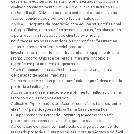
cada ano, a equipe precisa aprimorar o seu trabalho, porque é
avaliada constantemente. Em 2020 o que levou o instituto IBES
de Acreditação ONA, a conceder a certificação foram diversos
fatores, considerados pontos fortes da instituição:
ANIMA – Programa de Integração com equipe multiprofissional
e Corpo Clínico, com reuniões semanais para ações planejadas
a partir das manifestações dos clientes externos, em
notificações em nossa ouvidoria ou por notificações internas
feitas por nossos próprios colaboradores.
Investimentos realizados em infraestrutura e equipamentos no
Pronto Socorro, Unidade de Terapia Intensiva, Oncologia,
Diagnóstico por Imagem e Higienização.
“Prover”, reunião diária da Diretoria com as lideranças para
deliberação de ações imediatas.
“Placa dos sete passos para a transfusão segura”, disseminada
por toda a Instituição.
Ações para a disseminação e o envolvimento multidisciplinar no
Protocolo de Cuidados Paliativos.
Aplicativo “Apaixonados por Saúde”, com várias funções, entre
elas “link” para doações à Nova Santa Casa de Valinhos.
O Superintendente Fernando Pozzuto, que acompanhou de
perto todo processo de avaliação, garante que essa
Acreditação é o reconhecimento pelo esforço que vem sendo
realizado por todos. “Estamos felizes, porque não tem sido fácil