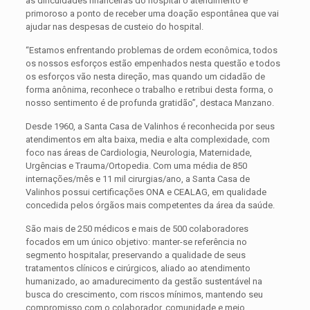
as dificuldades financeiras do hospital o atendimento é
primoroso a ponto de receber uma doação espontânea que vai
ajudar nas despesas de custeio do hospital.
“Estamos enfrentando problemas de ordem econômica, todos
os nossos esforços estão empenhados nesta questão e todos
os esforços vão nesta direção, mas quando um cidadão de
forma anônima, reconhece o trabalho e retribui desta forma, o
nosso sentimento é de profunda gratidão”, destaca Manzano.
Desde 1960, a Santa Casa de Valinhos é reconhecida por seus
atendimentos em alta baixa, media e alta complexidade, com
foco nas áreas de Cardiologia, Neurologia, Maternidade,
Urgências e Trauma/Ortopedia. Com uma média de 850
internações/mês e 11 mil cirurgias/ano, a Santa Casa de
Valinhos possui certificações ONA e CEALAG, em qualidade
concedida pelos órgãos mais competentes da área da saúde.
São mais de 250 médicos e mais de 500 colaboradores
focados em um único objetivo: manter-se referência no
segmento hospitalar, preservando a qualidade de seus
tratamentos clínicos e cirúrgicos, aliado ao atendimento
humanizado, ao amadurecimento da gestão sustentável na
busca do crescimento, com riscos mínimos, mantendo seu
compromisso com o colaborador, comunidade e meio