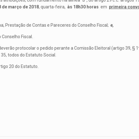
s atribuições, com fundamento na alínea “b”, do artigo 29
c.c.
artigos 1
8 de março de 2018
, quarta-feira,
às 18h30 horas
em
primeira conv
na, Prestação de Contas e Pareceres do Conselho Fiscal;
e,
Conselho Fiscal.
everão protocolar o pedido perante a Comissão Eleitoral (artigo 39, § 
 35, todos do Estatuto Social.
tigo 20 do Estatuto.