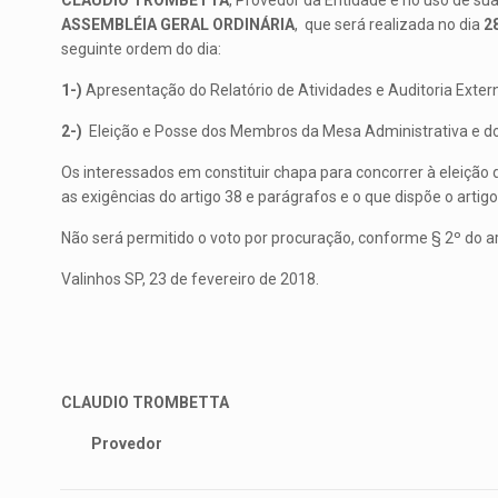
CLAUDIO TROMBETTA
, Provedor da Entidade e no uso de sua
ASSEMBLÉIA GERAL ORDINÁRIA
, que será realizada no dia
2
seguinte ordem do dia:
1-)
Apresentação do Relatório de Atividades e Auditoria Exter
2-)
Eleição e Posse dos Membros da Mesa Administrativa e do 
Os interessados em constituir chapa para concorrer à eleição d
as exigências do artigo 38 e parágrafos e o que dispõe o artigo
Não será permitido o voto por procuração, conforme § 2º do ar
Valinhos SP, 23 de fevereiro de 2018.
CLAUDIO TROMBETTA
Provedor