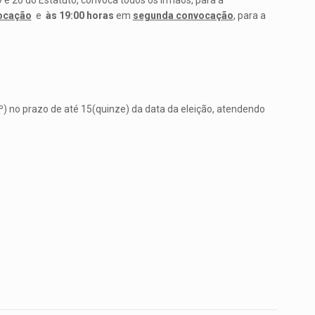
9 e 20 do Estatuto, convoca todos os Irmãos, para a
ocação
e
às 19:00 horas
em
segunda convocação
, para a
1º) no prazo de até 15(quinze) da data da eleição, atendendo