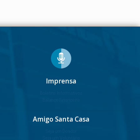
Imprensa
Boletins Informativos
Balanço Financeiro
Amigo Santa Casa
Seja um Doador
Seja um Voluntário