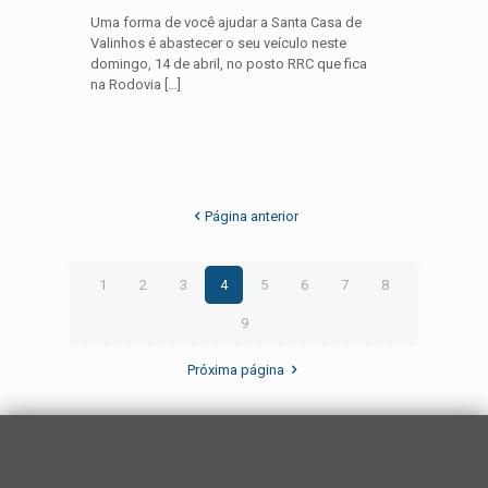
Uma forma de você ajudar a Santa Casa de
Valinhos é abastecer o seu veículo neste
domingo, 14 de abril, no posto RRC que fica
na Rodovia
[…]
Página anterior
1
2
3
4
5
6
7
8
9
Próxima página