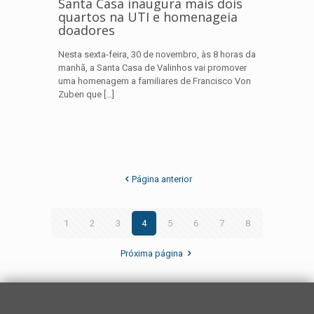
Santa Casa inaugura mais dois
quartos na UTI e homenageia
doadores
Nesta sexta-feira, 30 de novembro, às 8 horas da
manhã, a Santa Casa de Valinhos vai promover
uma homenagem a familiares de Francisco Von
Zuben que
[…]
Página anterior
1
2
3
4
5
6
7
8
Próxima página