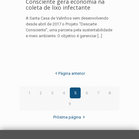
Consciente gera economia na
coleta de lixo infectante
A Santa Casa de Valinhos vem desenvolvendo
desde abril de 2017 o Projeto “Descarte
Consciente”, uma parceria pela sustentabilidade
e meio ambiente. O objetivo é gerenciar
[…]
Página anterior
1
2
3
4
5
6
7
8
9
Próxima página